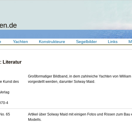
en.de
e
Yachten
Konstrukteure
Segelbilder
Links
M
 Literatur
Großformatiger Bildband, in dem zahlreiche Yachten von William 
Die Kunst des
vorgestellt werden, darunter Solway Maid.
Verlag
070-4
No. 65
Artikel über Solway Maid mit einigen Fotos und Rissen zum Bau 
Modells.