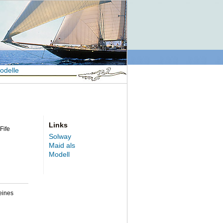
odelle
Links
Fife
Solway
Maid als
Modell
eines